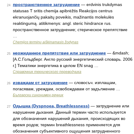
пространственное затруднение
— erdvinis trukdymas
24
statusas T sritis chemija apibrėžtis Reakcijos centrus
ekranuojančių pakaitų poveikis, mažinantis molekulės
reaktingumą. atitikmenys: angl. steric hindrance rus.
пространственное затруднение; стерическое препятствие
…
Chemijos terminų aiškinamasis žodynas
неожиданное препятствие или затруднение
— &mdash;
25
[А.С.Гольдберг. Англо русский энергетический словарь. 2006
г.] Тематики энергетика в целом EN snag …
Справочник технического переводчика
изваждам от затруднение
— словосъч. изплащам,
26
погасявам, уреждам, освобождавам от задължение …
Български синонимен речник
Одышка (Dyspnoea, Breathlessness)
— затруднение или
27
нарушение дыхания. Данный термин часто используется
для обозначения нарушений дыхания, происходящих во
время родов; термин breathlessness применяется для
обозначения субъективного ощущения затрудненного