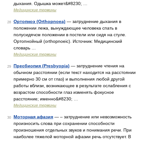
дыхания. Одышка может&#8230; …
Медицинские термины
Ортопноэ (Orthopnoea)
— затруднение дыхания в
28
положении лежа, вынуждающее человека спать в
полусидячсм положении в постели или сидя на стуле.
Ортопнойный (orthopnoeic). Источник: Медицинский
словарь …
Медицинские термины
Пресбиопия (Presbyopia)
— затруднение чтения на
29
обычном расстоянии (если текст находится на расстоянии
примерно 30 см от глаз) и выполнения любой другой
работы вблизи, возникающее в результате ослабления с
возрастом способности глаз изменять фокусное
расстояние; именно&#8230; …
Медицинские термины
Моторная афазия
— – затруднение или невозможность
30
произносить слова при сохранении способности
произношения отдельных звуков и понимания речи. При
наиболее тяжелой моторной афазии речь отсутствует. В